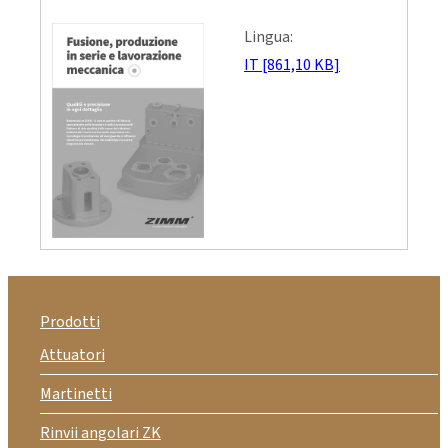
Lingua:
IT [861,10 KB]
Prodotti
Attuatori
Martinetti
Rinvii angolari ZK