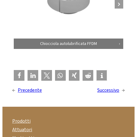
Chiocciola autolubrificata FFDM
←
Precedente
Successivo
→
Prodotti
Attuatori