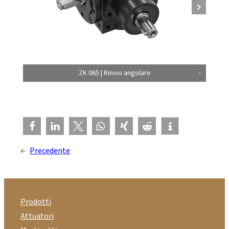
ZK 065 | Rinvio angolare
←
Precedente
Prodotti
Attuatori