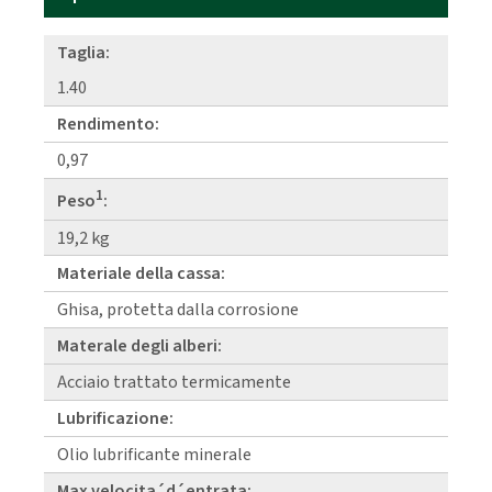
Taglia:
1.40
Rendimento:
0,97
1
Peso
:
19,2 kg
Materiale della cassa:
Ghisa, protetta dalla corrosione
Materale degli alberi:
Acciaio trattato termicamente
Lubrificazione:
Olio lubrificante minerale
Max velocita´d´entrata: