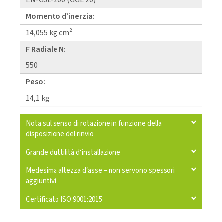
EN-GJL-200 (GGL 20)
Momento d’inerzia:
14,055 kg cm²
F Radiale N:
550
Peso:
14,1 kg
Nota sul senso di rotazione in funzione della
disposizione del rinvio
Grande duttilità d‘installazione
Medesima altezza d‘asse – non servono spessori
aggiuntivi
Certificato ISO 9001:2015