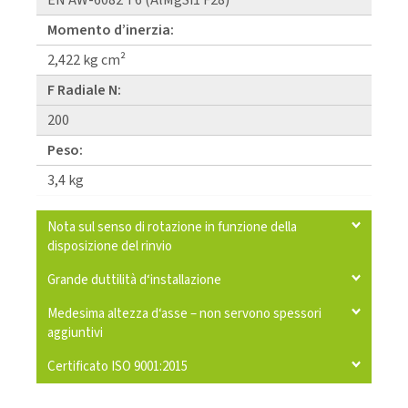
EN AW-6082 T6 (AlMgSi1 F28)
Momento d’inerzia:
2,422 kg cm²
F Radiale N:
200
Peso:
3,4 kg
Nota sul senso di rotazione in funzione della
disposizione del rinvio
Grande duttilità d‘installazione
Medesima altezza d‘asse – non servono spessori
aggiuntivi
Certificato ISO 9001:2015