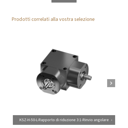
Prodotti correlati alla vostra selezione
KSZ-H-50-L-Rapporto di riduzione 3:1-Rinvio angolare
KS