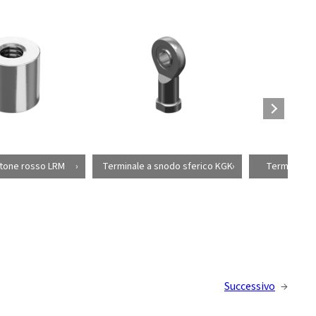
ttone rosso LRM
Terminale a snodo sferico KGK
Terminale a 
Successivo
→