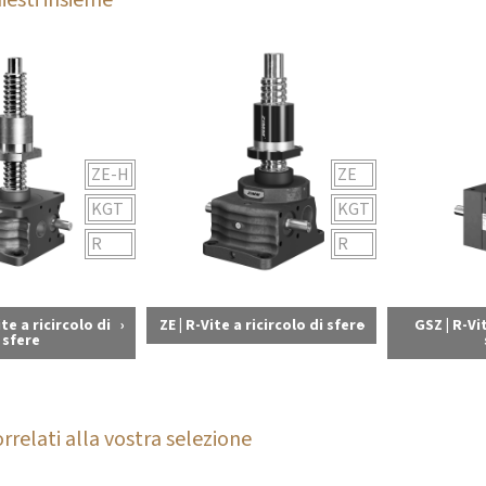
ZE-H
ZE
KGT
KGT
R
R
ite a ricircolo di
ZE | R-Vite a ricircolo di sfere
GSZ | R-Vit
sfere
rrelati alla vostra selezione