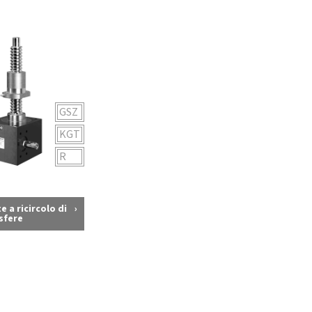
GSZ
KGT
R
e a ricircolo di
sfere