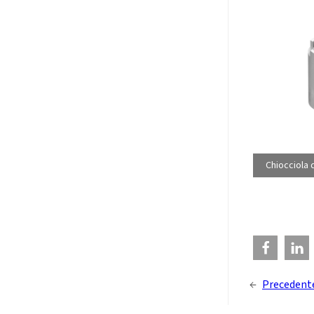
Chiocciola 
←
Precedent