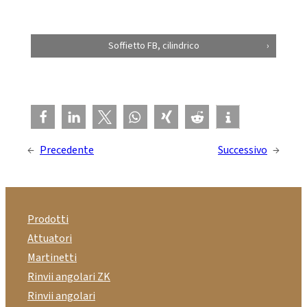
Soffietto FB, cilindrico
←
Precedente
Successivo
→
Prodotti
Attuatori
Martinetti
Rinvii angolari ZK
Rinvii angolari