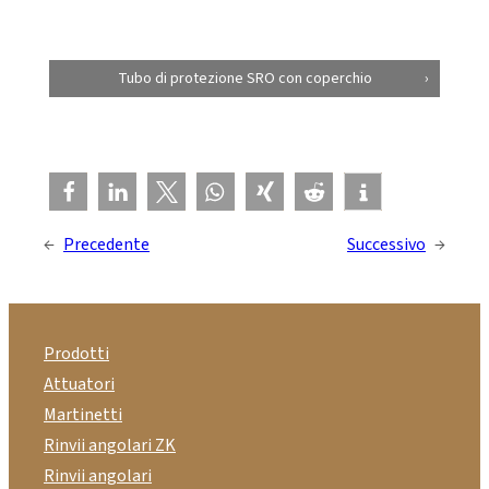
Tubo di protezione SRO con coperchio
←
Precedente
Successivo
→
Prodotti
Attuatori
Martinetti
Rinvii angolari ZK
Rinvii angolari