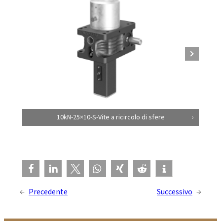
10kN-25×10-S-Vite a ricircolo di sfere
←
Precedente
Successivo
→