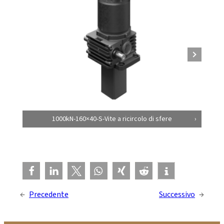
1000kN-160×40-S-Vite a ricircolo di sfere
←
Precedente
Successivo
→