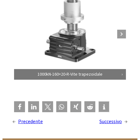
1000kN-160×20-R-Vite trapezoidale
←
Precedente
Successivo
→