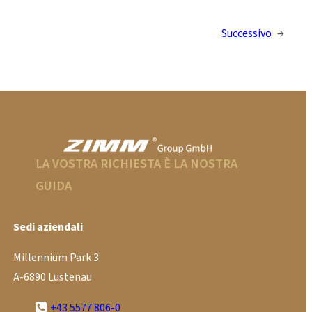
Successivo
→
LA VOSTRA RICHIESTA È LA NOSTRA
GUIDA
Sedi aziendali
Millennium Park 3
A-6890 Lustenau
+43 5577 806-0