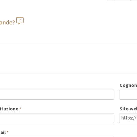
mande?
Cogno
tituzione
Sito we
*
ail
*