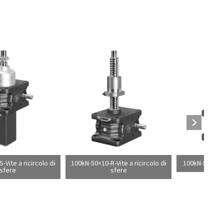
-Vite a ricircolo di
100kN-50×10-R-Vite a ricircolo di
100kN-55×9-R-
sfere
sfere