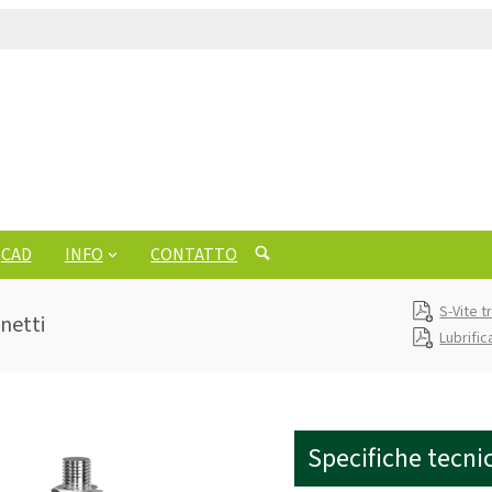
CAD
INFO
CONTATTO
S-Vite 
netti
Lubrific
Specifiche tecni