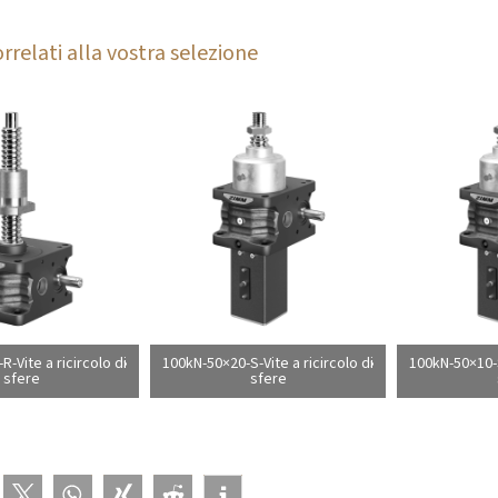
rrelati alla vostra selezione
-Vite a ricircolo di
100kN-50×20-S-Vite a ricircolo di
100kN-50×10-S
sfere
sfere