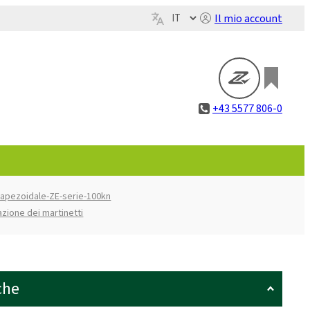
Il mio account
+43 5577 806-0
trapezoidale-ZE-serie-100kn
azione dei martinetti
che