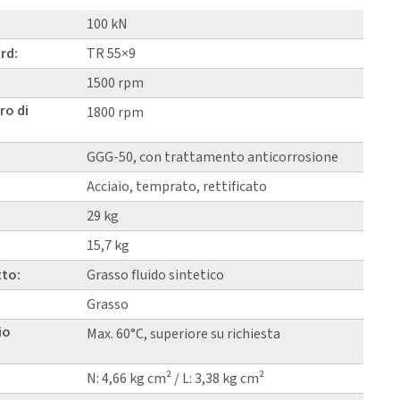
100 kN
rd:
TR 55×9
1500 rpm
ro di
1800 rpm
GGG-50, con trattamento anticorrosione
Acciaio, temprato, rettificato
29 kg
15,7 kg
tto:
Grasso fluido sintetico
Grasso
io
Max. 60°C, superiore su richiesta
N: 4,66 kg cm² / L: 3,38 kg cm²