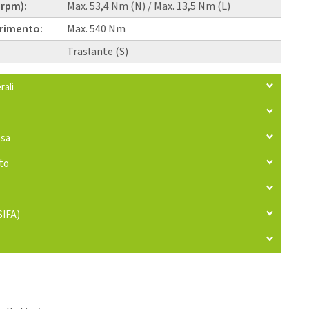
 rpm):
Max. 53,4 Nm (N) / Max. 13,5 Nm (L)
erimento:
Max. 540 Nm
Traslante (S)
rali
ssa
tto
SIFA)