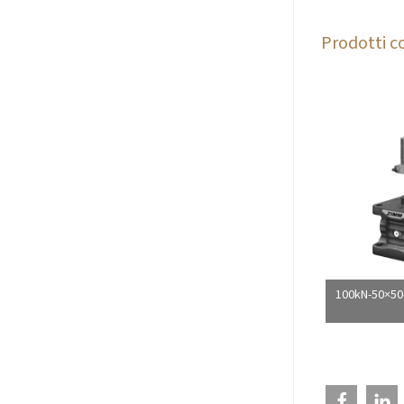
Prodotti co
100kN-50×50-R