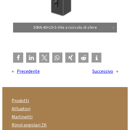
50kN-40×10-S-Vite a ricircolo di sfere
←
Precedente
Successivo
→
Prodotti
Attuatori
Martinetti
Rinvii angolari ZK