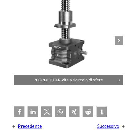
200kN-80×10-R-Vite a ricircolo di sfere
←
Precedente
Successivo
→