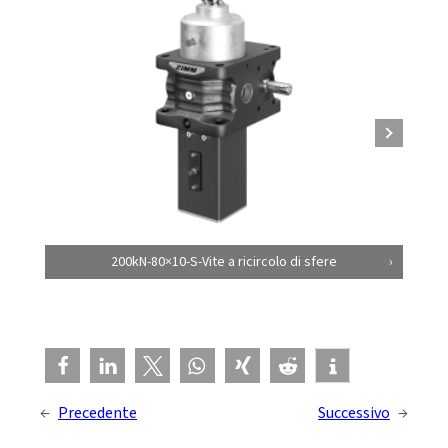
200kN-80×10-S-Vite a ricircolo di sfere
←
Precedente
Successivo
→