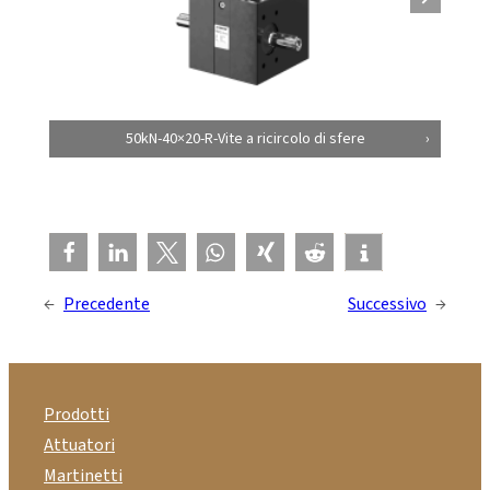
50kN-40×20-R-Vite a ricircolo di sfere
←
Precedente
Successivo
→
Prodotti
Attuatori
Martinetti