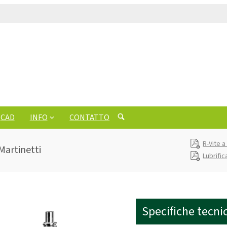
CAD
INFO
CONTATTO
R-Vite a
 Martinetti
Lubrific
Specifiche tecni