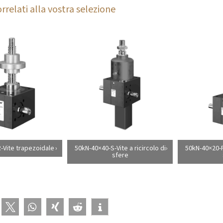
rrelati alla vostra selezione
-Vite trapezoidale
50kN-40×40-S-Vite a ricircolo di
50kN-40×20-R-
sfere