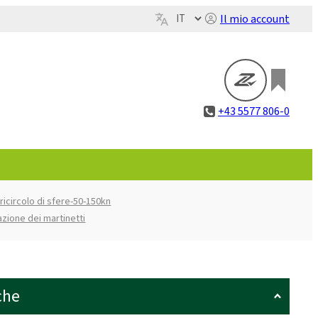
Il mio account
+43 5577 806-0
 ricircolo di sfere-50-150kn
azione dei martinetti
che