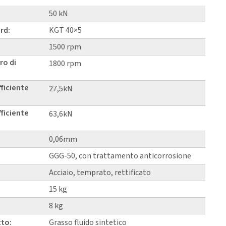
50 kN
rd:
KGT 40×5
1500 rpm
ro di
1800 rpm
fficiente
27,5kN
fficiente
63,6kN
0,06mm
GGG-50, con trattamento anticorrosione
Acciaio, temprato, rettificato
15 kg
8 kg
tto:
Grasso fluido sintetico