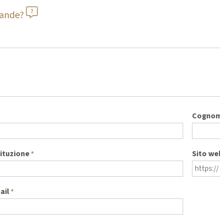
mande?
Cogno
tituzione
Sito we
*
ail
*