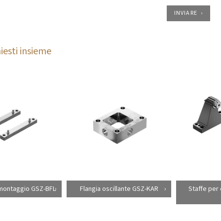
INVIARE
iesti insieme
 montaggio GSZ-BFL
Flangia oscillante GSZ-KAR
Staffe per 