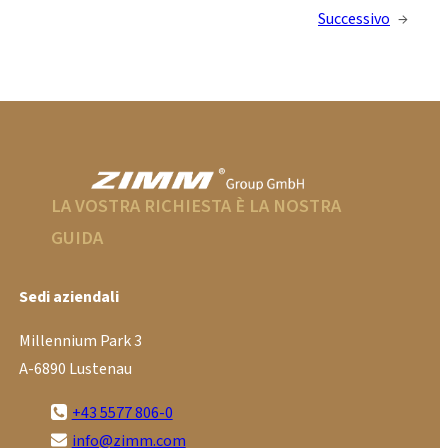
Successivo
→
LA VOSTRA RICHIESTA È LA NOSTRA
GUIDA
Sedi aziendali
Millennium Park 3
A-6890 Lustenau
+43 5577 806-0
info@zimm.com