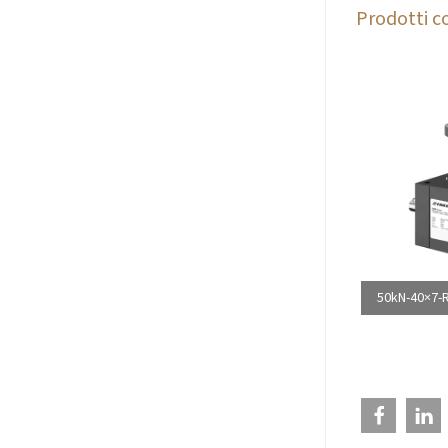
Prodotti co
50kN-40×7-R