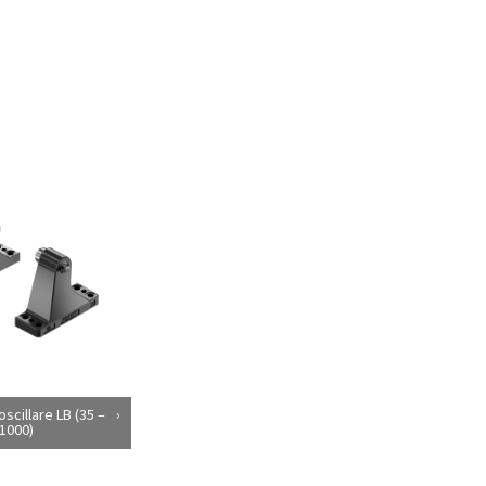
oscillare LB (35 –
1000)