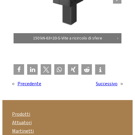
150 kN-63×20-S-Vite a ricircolo di sfere
←
Precedente
Successivo
→
Prodotti
Attuatori
Martinetti