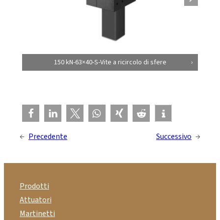
150 kN-63×40-S-Vite a ricircolo di sfere
←
Precedente
Successivo
→
Prodotti
Attuatori
Martinetti