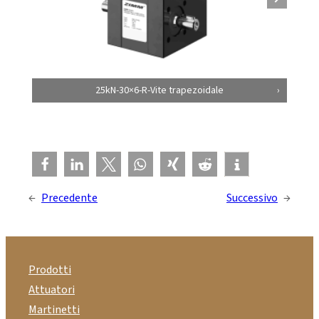
25kN-30×6-R-Vite trapezoidale
←
Precedente
Successivo
→
Prodotti
Attuatori
Martinetti