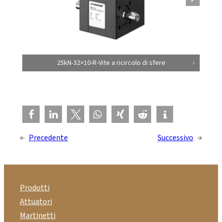
25kN-32×10-R-Vite a ricircolo di sfere
←
Precedente
Successivo
→
Prodotti
Attuatori
Martinetti