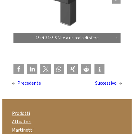
25kN-32×5-S-Vite a ricircolo di sfere
←
Precedente
Successivo
→
Prodotti
Attuatori
Martinetti