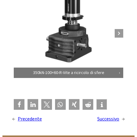
350kN-100×60-R-Vite a ricircolo di sfere
←
Precedente
Successivo
→