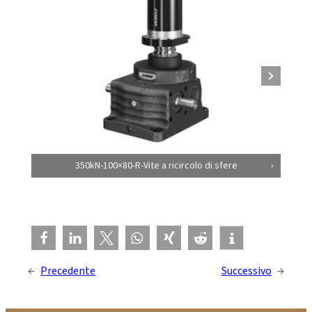
350kN-100×80-R-Vite a ricircolo di sfere
←
Precedente
Successivo
→