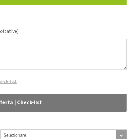
coltative)
heck-list
ferta | Check-list