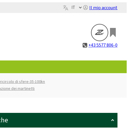
Il mio account
+43 5577 806-0
 ricircolo di sfere-35-100kn
azione dei martinetti
che