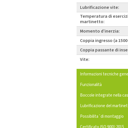
Lubrificazione vite:
Temperatura di eserciz
martinetto:
Momento d’inerzia:
Coppia ingresso (a 1500
Coppia passante di ins
Vite:
Informazioni tecniche gene
Funzionalità
Boccole integrate nella ca
Lubrificazione del martine
Possibilita´di montaggio
Certificato ISO 9001:2015