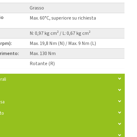
Grasso
io
Max. 60°C, superiore su richiesta
N: 0,97 kg cm² / L: 0,67 kg cm²
 rpm):
Max. 19,8 Nm (N) / Max. 9 Nm (L)
erimento:
Max. 130 Nm
Rotante (R)
rali
ssa
tto