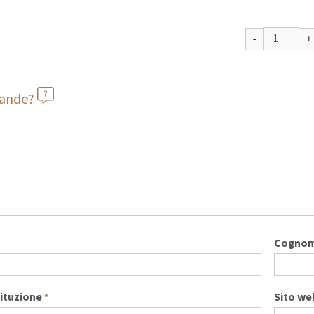
mande?
Cogno
tituzione
Sito we
*