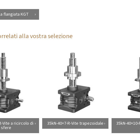
la flangiata KGT
rrelati alla vostra selezione
Vite a ricircolo di
35kN-40×7-R-Vite trapezoidale
35kN-40×10-R-
sfere