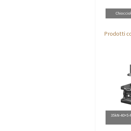
Chioccio
Prodotti co
35kN-40×5-R-