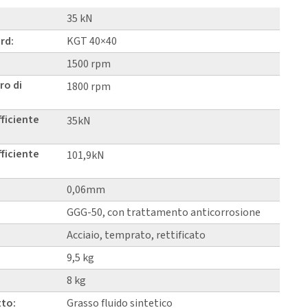
35 kN
rd:
KGT 40×40
1500 rpm
ro di
1800 rpm
fficiente
35kN
fficiente
101,9kN
0,06mm
GGG-50, con trattamento anticorrosione
Acciaio, temprato, rettificato
9,5 kg
8 kg
tto:
Grasso fluido sintetico